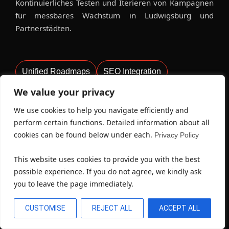
Kontinuierliches Testen und Iterieren von Kampagnen
für messbares Wachstum in Ludwigsburg und
Partnerstädten.
Unified Roadmaps
SEO Integration
We value your privacy
SEA Integration
Social Media
We use cookies to help you navigate efficiently and
Influencer-Beziehungen
Markenidentität
perform certain functions. Detailed information about all
cookies can be found below under each.
Privacy Policy
Analytics Monitoring
Campaign Optimization
This website uses cookies to provide you with the best
Kundenbindung
Measurable Growth
possible experience. If you do not agree, we kindly ask
you to leave the page immediately.
Tools & Techniken In
CUSTOMISE
REJECT ALL
ACCEPT ALL
Ludwigsburg