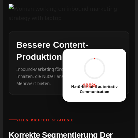
Bessere Content-
Produktion
Inbound-Marketing fördert die Erstellung von
Inhalten, die Nutzer ansprechen und ihnen einen
Mehrwert bieten.
100%
Natürlich und autoritativ
Communication
ZIELGERICHTETE STRATEGIE
Korrekte Segmentierung Der