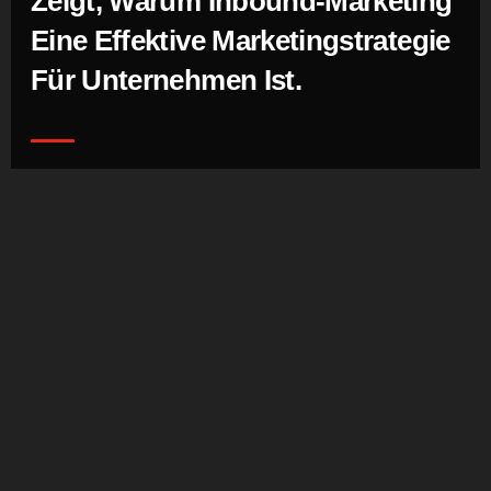
Zeigt, Warum Inbound-Marketing
Eine Effektive Marketingstrategie
Für Unternehmen Ist.
Es Ist Unsere Aufgabe, Ihnen
Ein Nahtloses System
Bereitzustellen.
Die Entwicklung und Umsetzung einer erfolgreichen
Inbound-Marketing-Strategie erfordert Geduld,
Konsistenz und Zielgruppenorientierung.
99%