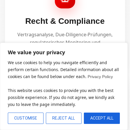
Recht & Compliance
Vertragsanalyse, Due-Diligence-Prüfungen,
regulatorisches Monitoring und
Automatisierung der Dokumentenprüfung.
We value your privacy
We use cookies to help you navigate efficiently and
perform certain functions. Detailed information about all
cookies can be found below under each.
Privacy Policy
This website uses cookies to provide you with the best
possible experience. If you do not agree, we kindly ask
you to leave the page immediately.
Logistik & Supply Chain
CUSTOMISE
REJECT ALL
ACCEPT ALL