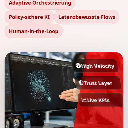
Adaptive Orchestrierung
Policy-sichere KI
Latenzbewusste Flows
Human-in-the-Loop
High Velocity
Trust Layer
Live KPIs