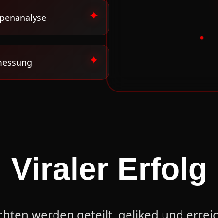
ppenanalyse
messung
Viraler Erfolg
hten werden geteilt, geliked und erreic