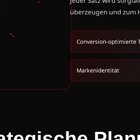
Jeder Satz wird sorgfä
überzeugen und zum H
Conversion-optimierte 
Markenidentität
ategische Pla