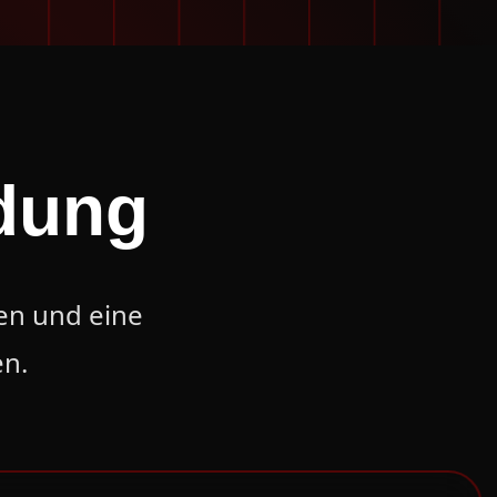
dung
en und eine
n.