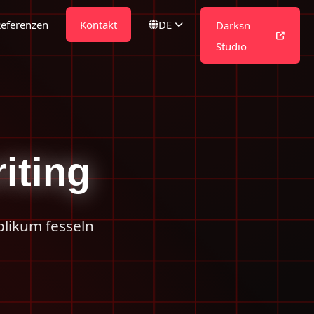
eferenzen
Kontakt
DE
Darksn
Studio
iting
blikum fesseln