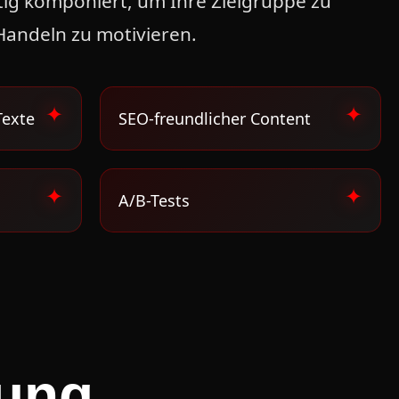
ltig komponiert, um Ihre Zielgruppe zu
andeln zu motivieren.
Texte
SEO-freundlicher Content
A/B-Tests
nung