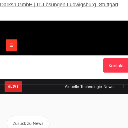
Darksn GmbH | IT-Lösungen Ludwigsburg, Stuttgart
☰
Technologien
Über
Referenzen
Kontakt
LIVE
Aktuelle Technologie-News
Digit
Zurück zu News