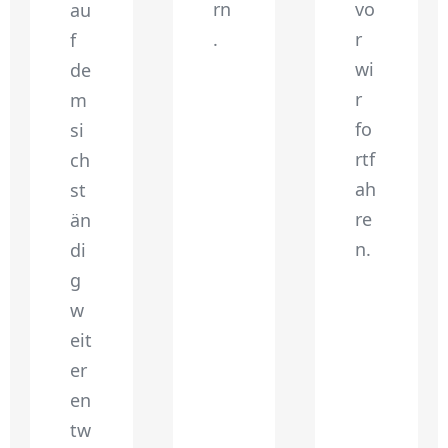
rn
vo
au
.
r
f
wi
de
r
m
fo
si
rtf
ch
ah
st
re
än
n.
di
g
w
eit
er
en
tw