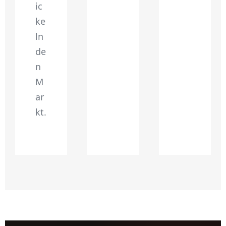
ic
ke
ln
de
n
M
ar
kt.