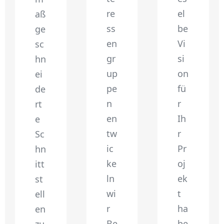
re
el
aß
ss
be
ge
en
Vi
sc
gr
si
hn
up
on
ei
pe
fü
de
n
r
rt
en
Ih
e
tw
r
Sc
ic
Pr
hn
ke
oj
itt
ln
ek
st
wi
t
ell
r
ha
en
Be
be
zu