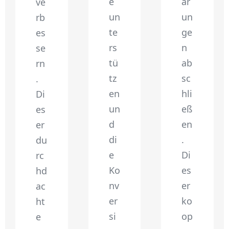
e
ar
ve
un
un
rb
te
ge
es
rs
n
se
tü
ab
rn
tz
sc
.
en
hli
Di
un
eß
es
d
en
er
di
.
du
e
Di
rc
Ko
es
hd
nv
er
ac
er
ko
ht
si
op
e