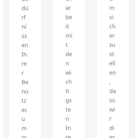
ar
m
dü
be
si
rf
it
ch
ni
mi
er
ss
t
zu
en
de
st
Ih
n
ell
re
wi
en
r
ch
,
Be
ti
da
nu
gs
ss
tz
te
wi
er,
n
r
u
In
di
m
te
es
m