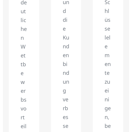
un
Sc
de
d
hl
ut
di
üs
lic
e
se
he
Ku
lel
n
nd
e
W
en
m
et
bi
en
tb
nd
te
e
un
zu
w
g
ei
er
ve
ni
bs
rb
ge
vo
es
n,
rt
se
be
eil