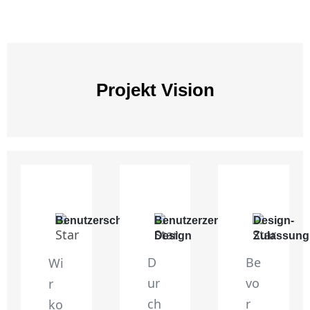
Projekt Vision
Benutzerschnittstellen
Benutzerzentriertes
Design-
Design
Zulassung
D
Be
Wi
ur
vo
r
ch
r
ko