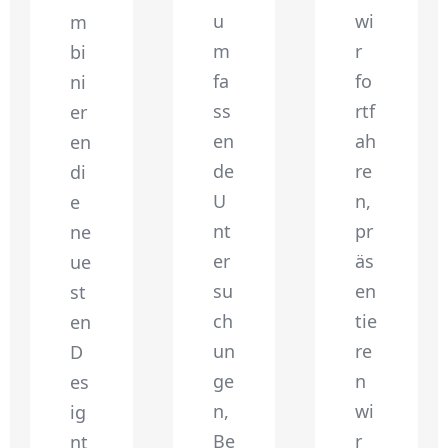
u
wi
m
m
r
bi
fa
fo
ni
ss
rtf
er
en
ah
en
de
re
di
U
n,
e
nt
pr
ne
er
äs
ue
su
en
st
ch
tie
en
un
re
D
ge
n
es
n,
wi
ig
Be
r
nt