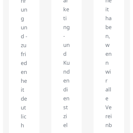
ar
he
hr
ke
it
un
ti
ha
g
ng
be
un
-
n,
d -
un
w
zu
d
en
fri
Ku
n
ed
nd
wi
en
en
r
he
di
all
it
en
e
de
st
Ve
ut
zi
rei
lic
el
nb
h