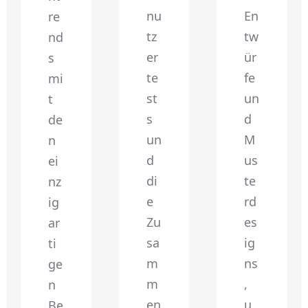
nu
En
re
tz
tw
nd
er
ür
s
te
fe
mi
st
un
t
s
d
de
un
M
n
d
us
ei
di
te
nz
e
rd
ig
Zu
es
ar
sa
ig
ti
m
ns
ge
m
,
n
en
u
Be