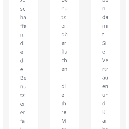
nu
n,
sc
tz
da
ha
er
mi
ffe
ob
t
n,
er
Si
di
flä
e
e
ch
Ve
di
en
rtr
e
,
au
Be
di
en
nu
e
un
tz
Ih
d
er
re
Kl
er
M
ar
fa