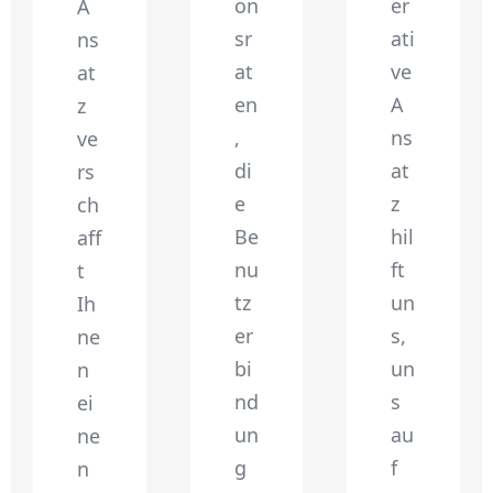
on
er
A
sr
ati
ns
at
ve
at
en
A
z
,
ns
ve
di
at
rs
e
z
ch
Be
hil
aff
nu
ft
t
tz
un
Ih
er
s,
ne
bi
un
n
nd
s
ei
un
au
ne
g
f
n