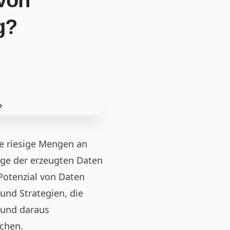
Von
g?
e riesige Mengen an
nge der erzeugten Daten
 Potenzial von Daten
 und Strategien, die
 und daraus
ichen.