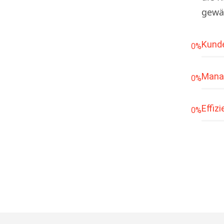
gewäh
Kunde
0
%
Manag
0
%
Effiz
0
%